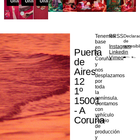
Tenemos
RRSS
Declara
de
base
accesibi
Instagram
en
Puerta
Linkedin
A
Vimeo
Coruña
de
y
Aires
nos
desplazamos
12
por
toda
1º
la
15001
península.
Contamos
- A
con
vehículo
Coruña
propio
de
producción
y